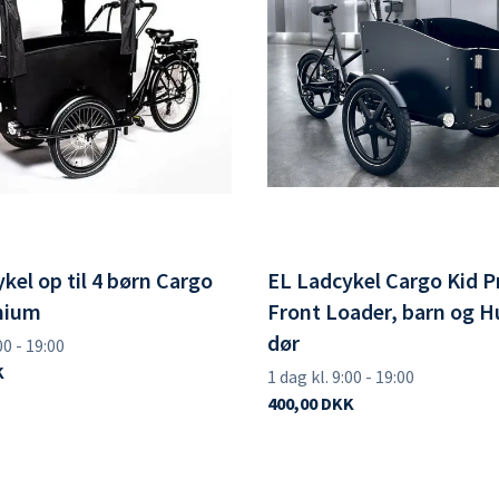
kel op til 4 børn Cargo
EL Ladcykel Cargo Kid P
mium
Front Loader, barn og H
dør