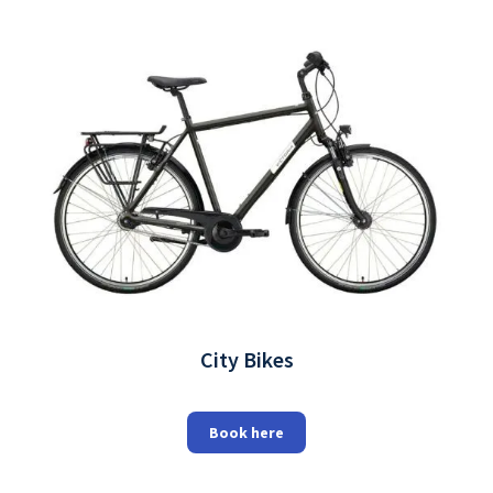
City Bikes
Book here