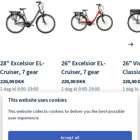
28" Excelsior EL-
26" Excelsior EL-
26" Vi
Cruiser, 7 gear
Cruiser, 7 gear
Classi
This website uses cookies
This website collects cookies to deliver you the best possible
user experience.
Kirkevejen 67
6720 Rindby Strand, DK
Accept all