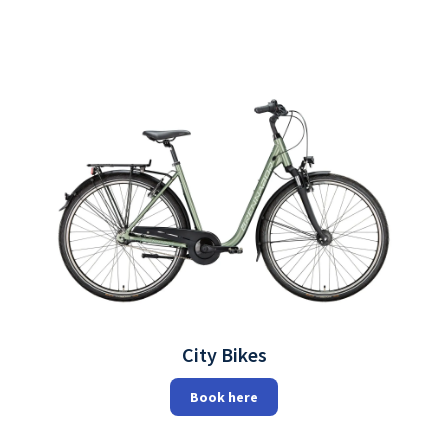
City Bikes
Book here