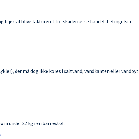
og lejer vil blive faktureret for skaderne, se handelsbetingelser.
kler), der må dog ikke køres i saltvand, vandkanten eller vandpytt
ørn under 22 kg i en barnestol.
?