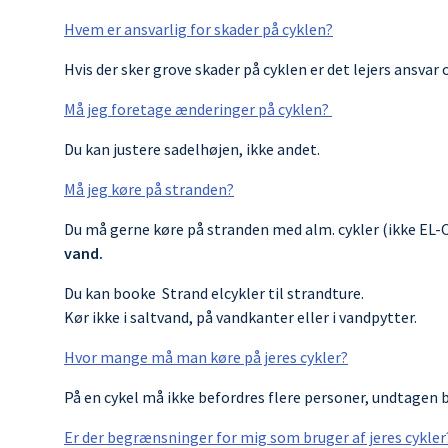
Hvem er ansvarlig for skader på cyklen?
Hvis der sker grove skader på cyklen er det lejers ansvar 
Må jeg foretage ænderinger på cyklen?
Du kan justere sadelhøjen, ikke andet.
Må jeg køre på stranden?
Du må gerne køre på stranden med alm. cykler (ikke EL-Cy
vand.
Du kan booke Strand elcykler til strandture.
Kør ikke i saltvand, på vandkanter eller i vandpytter.
Hvor mange må man køre på jeres cykler?
På en cykel må ikke befordres flere personer, undtagen b
Er der begrænsninger for mig som bruger af jeres cykler