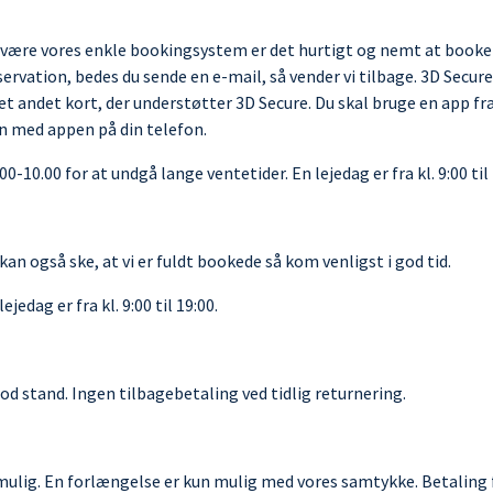
ket være vores enkle bookingsystem er det hurtigt og nemt at booke
ervation, bedes du sende en e-mail, så vender vi tilbage. 3D Secur
 et andet kort, der understøtter 3D Secure. Du skal bruge en app fr
n med appen på din telefon.
-10.00 for at undgå lange ventetider. En lejedag er fra kl. 9:00 til 
an også ske, at vi er fuldt bookede så kom venligst i god tid.
ejedag er fra kl. 9:00 til 19:00.
god stand. Ingen tilbagebetaling ved tidlig returnering.
ulig. En forlængelse er kun mulig med vores samtykke. Betaling f