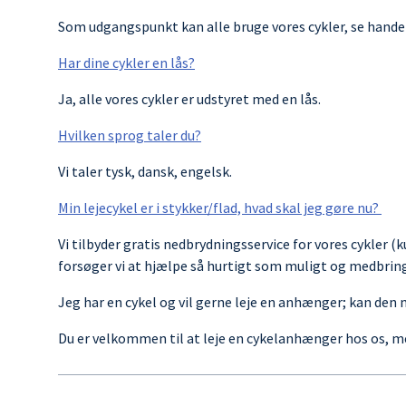
Som udgangspunkt kan alle bruge vores cykler, se hande
Har dine cykler en lås?
Ja, alle vores cykler er udstyret med en lås.
Hvilken sprog taler du?
Vi taler tysk, dansk, engelsk.
Min lejecykel er i stykker/flad, hvad skal jeg gøre nu?
Vi tilbyder gratis nedbrydningsservice for vores cykler 
forsøger vi at hjælpe så hurtigt som muligt og medbrin
Jeg har en cykel og vil gerne leje en anhænger; kan den
Du er velkommen til at leje en cykelanhænger hos os, me