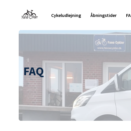
Cykeludlejning
Åbningstider
F
FAQ