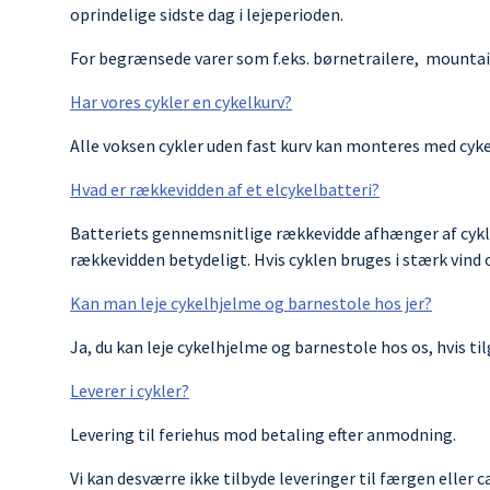
oprindelige sidste dag i lejeperioden.
For begrænsede varer som f.eks. børnetrailere, mountainbik
Har vores cykler en cykelkurv?
Alle voksen cykler uden fast kurv kan monteres med cyk
Hvad er rækkevidden af ​​et elcykelbatteri?
Batteriets gennemsnitlige rækkevidde afhænger af cyklis
rækkevidden betydeligt. Hvis cyklen bruges i stærk vind
Kan man leje cykelhjelme og barnestole hos jer?
Ja, du kan leje cykelhjelme og barnestole hos os, hvis t
Leverer i cykler?
Levering til feriehus mod betaling efter anmodning.
Vi kan desværre ikke tilbyde leveringer til færgen eller