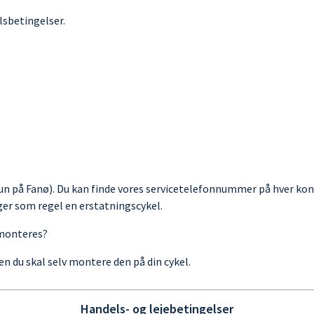
lsbetingelser.
(kun på Fanø). Du kan finde vores servicetelefonnummer på hver ko
ger som regel en erstatningscykel.
 monteres?
n du skal selv montere den på din cykel.
Handels- og lejebetingelser