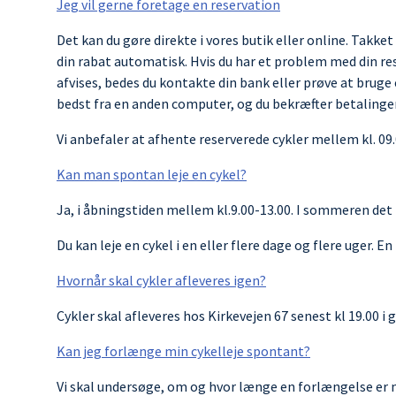
Jeg vil gerne foretage en reservation
Det kan du gøre direkte i vores butik eller online. Tak
din rabat automatisk. Hvis du har et problem med din res
afvises, bedes du kontakte din bank eller prøve at bruge
bedst fra en anden computer, og du bekræfter betalinge
Vi anbefaler at afhente reserverede cykler mellem kl. 09.00
Kan man spontan leje en cykel?
Ja, i åbningstiden mellem kl.9.00-13.00. I sommeren det k
Du kan leje en cykel i en eller flere dage og flere uger. En l
Hvornår skal cykler afleveres igen?
Cykler skal afleveres hos Kirkevejen 67 senest kl 19.00 i 
Kan jeg forlænge min cykelleje spontant?
Vi skal undersøge, om og hvor længe en forlængelse er m