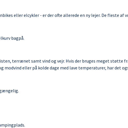
es eller elcykler - er der ofte allerede en ny lejer. De fleste af v
elkurv bagpå.
ten, terrænet samt vind og vejr. Hvis der bruges meget støtte fra
 og modvind eller på kolde dage med lave temperaturer, har det ogs
ilgængelig.
 campingplads.